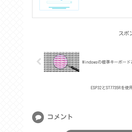
スポ
Windowsの標準キーボ
ESP32とST7735
コメント