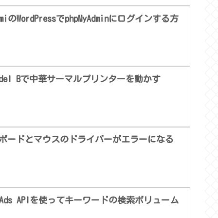
miのWordPressでphpMyAdminにログインする方
 2 Model Bで中華サーマルプリンターを動かす
準キーボードとマウスのドライバーがエラーになる
gle Ads APIを使ってキーワードの検索ボリューム