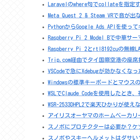
Laravelのwhere句でcollateを指
Meta Quest 2 & Steam VRで
PythonからGoogle Ads AP
Raspberry Pi 2 Model Bで
Raspberry Pi 2とrtl8192
Trip.com経由でタイ国際空港の座
VSCodeで急にXdebugが効かなく
Windowsの標準キーボードとマウ
WSLでClaude Codeを使用した
WSR-2533DHPL2で楽天ひかりが
アイリスオーヤマのホームベーカリ
スノボにプロテクターは必要か？ケ
スノボやスキーヘルメットはダサい