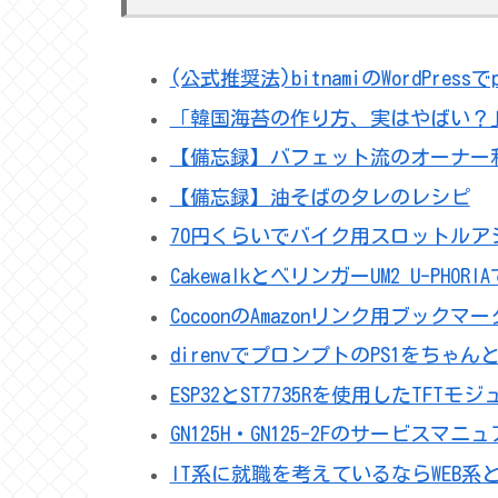
(公式推奨法)bitnamiのWordPress
「韓国海苔の作り方、実はやばい？
【備忘録】バフェット流のオーナ
【備忘録】油そばのタレのレシピ
70円くらいでバイク用スロットルア
CakewalkとベリンガーUM2 U-PH
CocoonのAmazonリンク用ブック
direnvでプロンプトのPS1をちゃん
ESP32とST7735Rを使用したTFT
GN125H・GN125-2Fのサービス
IT系に就職を考えているならWEB