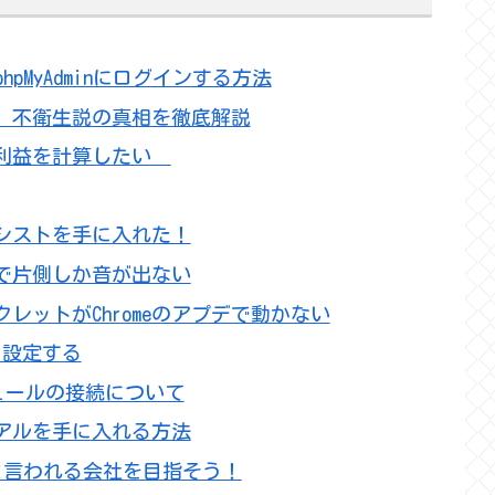
でphpMyAdminにログインする方法
」不衛生説の真相を徹底解説
ー利益を計算したい
シストを手に入れた！
ORIAで片側しか音が出ない
マークレットがChromeのアプデで動かない
と設定する
モジュールの接続について
マニュアルを手に入れる方法
系と言われる会社を目指そう！