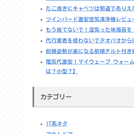
たこ焼きにキャベツは邪道でありえ
ツインバード激安空気清浄機レビュ
もう捨てないで！湿気った味海苔を
代行業者を使わないでタオバオからGN
前傾姿勢が楽になる前傾チルト付き
電気代激安！マイウェーブ ウォーム
は？小型？】
カテゴリー
IT系ネタ